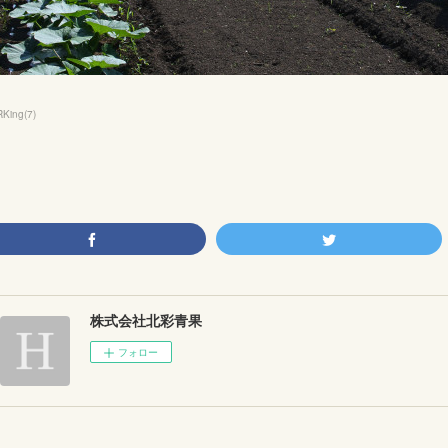
King
(
7
)
株式会社北彩青果
フォロー