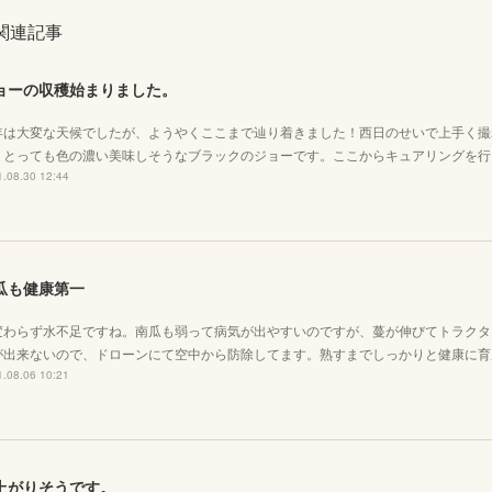
関連記事
ョーの収穫始まりました。
年は大変な天候でしたが、ようやくここまで辿り着きました！西日のせいで上手く撮
、とっても色の濃い美味しそうなブラックのジョーです。ここからキュアリングを行
.08.30 12:44
瓜も健康第一
変わらず水不足ですね。南瓜も弱って病気が出やすいのですが、蔓が伸びてトラクタ
が出来ないので、ドローンにて空中から防除してます。熟すまでしっかりと健康に育
.08.06 10:21
上がりそうです。