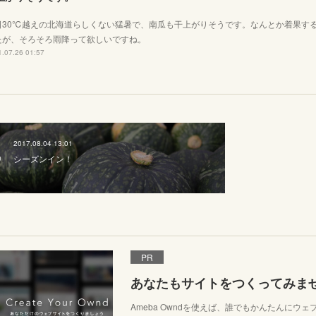
日30℃越えの北海道らしくない猛暑で、南瓜も干上がりそうです。なんとか着果す
たが、そろそろ雨降って欲しいですね。
.07.26 01:57
2017.08.04 13:01
シーズンイン！
PR
あなたもサイトをつくってみま
Ameba Owndを使えば、誰でもかんたんにウ