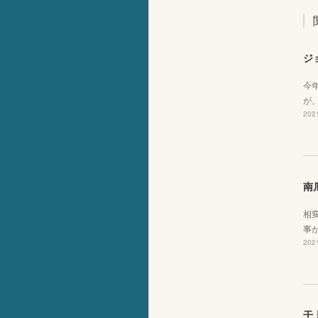
ジ
今
が
2021
南
相
事
2021
干